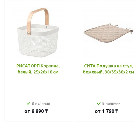
РИСАТОРП Корзина,
СИТА Подушка на стул,
белый, 25x26x18 см
бежевый, 38/35x38x2 см
В наличии
В наличии
от
8 890 ₸
от
1 790 ₸