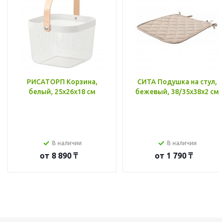
РИСАТОРП Корзина,
СИТА Подушка на стул,
белый, 25x26x18 см
бежевый, 38/35x38x2 см
В наличии
В наличии
от
8 890 ₸
от
1 790 ₸