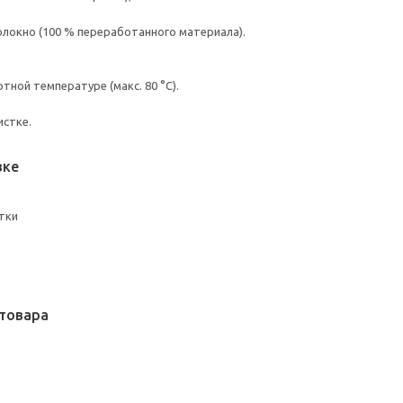
олокно (100 % переработанного материала).
ной температуре (макс. 80 °C).
истке.
вке
тки
товара