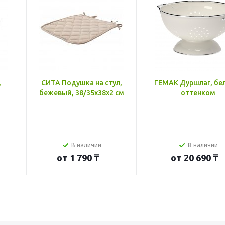
,
СИТА Подушка на стул,
ГЕМАК Дуршлаг, бе
бежевый, 38/35x38x2 см
оттенком
В наличии
В наличии
от
1 790 ₸
от
20 690 ₸