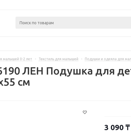
я малышей 0-2 лет
-
Текстиль для малышей
-
Подушки и одеяла для ма
6190 ЛЕН Подушка для де
x55 см
3 090
₸