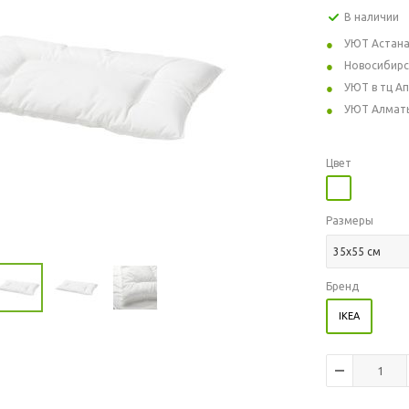
В наличии
УЮТ Астан
Новосибирс
УЮТ в тц А
УЮТ Алмат
Цвет
Размеры
35x55 см
Бренд
IKEA