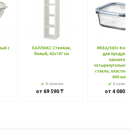
лый с
КАЛЛАКС Стеллаж,
ИКЕА/365+ Конт
белый, 42x147 см
для продукто
крышкой,
четырехугольной
стекло, пластик 
600 мл
В наличии
В наличи
от
69 590 ₸
от
4 080 ₸