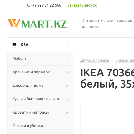
+7 727 31 22 666
Заказать звонок
Интернет магазин товаров
для дома
IKEA
Мебель
Детские товары
-
Товары дл
IKEA 7036
Хранение и порядок
белый, 35
Декор для дома
Кухни и бытовая техника
Кровати и матрасы
Стирка и уборка