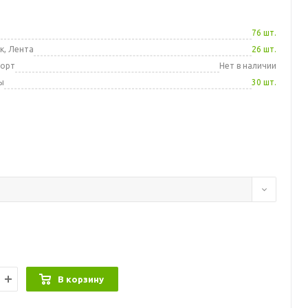
а
76 шт.
к, Лента
26 шт.
порт
Нет в наличии
ы
30 шт.
В корзину