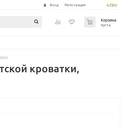
Вход
Регистрация
KZ
|
RU
0
Корзина
пуста
лыша
тской кроватки,