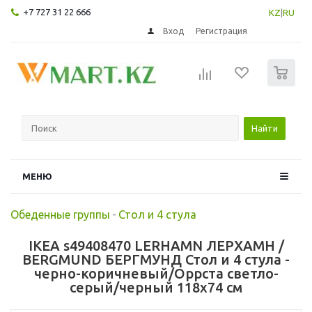
+7 727 31 22 666
KZ
|
RU
Вход
Регистрация
0
Найти
МЕНЮ
Обеденные группы
-
Стол и 4 стула
IKEA s49408470 LERHAMN ЛЕРХАМН /
BERGMUND БЕРГМУНД Стол и 4 стула -
черно-коричневый/Оррста светло-
серый/черный 118x74 см