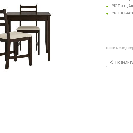
УЮТ в тц А
УЮТ Алмат
Наши менеджер
Поделит