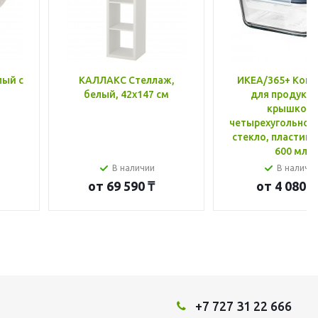
лый с
КАЛЛАКС Стеллаж,
ИКЕА/365+ Конт
белый, 42x147 см
для продукто
крышкой,
четырехугольной
стекло, пластик 
600 мл
В наличии
В наличи
от
69 590 ₸
от
4 080 ₸
+7 727 31 22 666