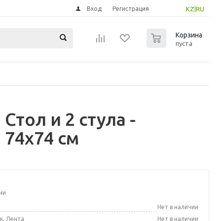
Вход
Регистрация
KZ
|
RU
0
Корзина
пуста
тол и 2 стула -
74x74 см
ии
а
Нет в наличии
к, Лента
Нет в наличии