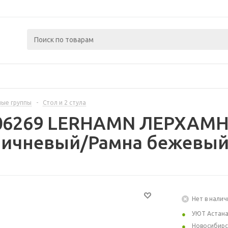
ые группы
-
Стол и 2 стула
06269 LERHAMN ЛЕРХАМН С
ричневый/Рамна бежевый 
Нет в налич
УЮТ Астан
Новосибирс