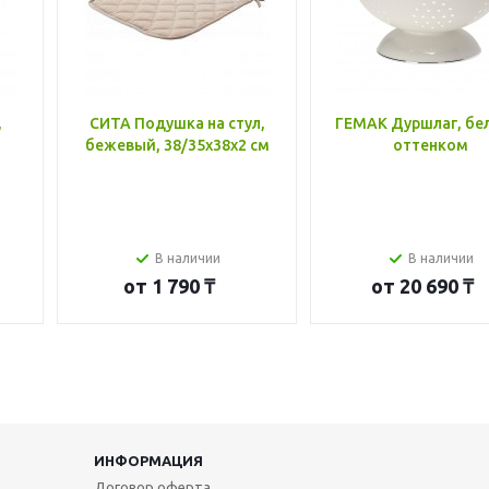
,
СИТА Подушка на стул,
ГЕМАК Дуршлаг, бе
бежевый, 38/35x38x2 см
оттенком
В наличии
В наличии
от
1 790 ₸
от
20 690 ₸
ИНФОРМАЦИЯ
Договор оферта