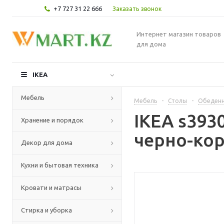
+7 727 31 22 666
Заказать звонок
Интернет магазин товаров
для дома
IKEA
Мебель
Мебель
-
Столы
-
Обеденн
IKEA s393
Хранение и порядок
черно-ко
Декор для дома
Кухни и бытовая техника
Кровати и матрасы
Стирка и уборка