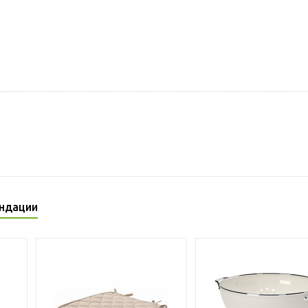
ндации