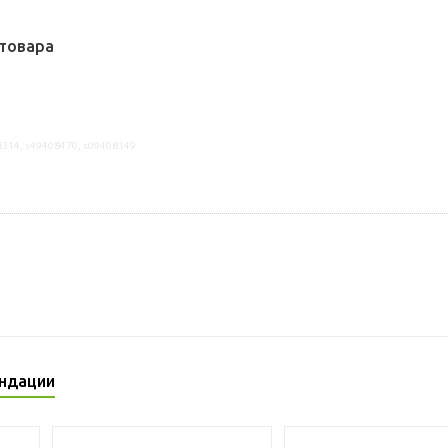
товара
8314, s49408470, s09408349
ндации