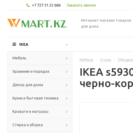
+7 727 31 22 666
Заказать звонок
Интернет магазин товаров
для дома
IKEA
Мебель
Мебель
-
Столы
-
Обеденн
IKEA s593
Хранение и порядок
черно-ко
Декор для дома
Кухни и бытовая техника
Кровати и матрасы
Стирка и уборка