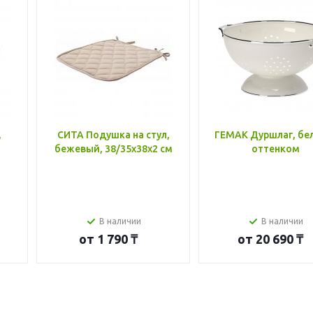
,
СИТА Подушка на стул,
ГЕМАК Дуршлаг, бе
бежевый, 38/35x38x2 см
оттенком
В наличии
В наличии
от
1 790 ₸
от
20 690 ₸