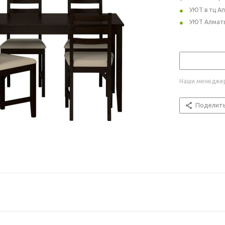
УЮТ в тц А
УЮТ Алмат
Наши менеджер
Поделит