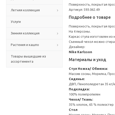
Поверхность, покрытая проз
Артикул: 593.062.49
Летняя коллекция
Подробнее о товаре
Услуги
Поверхность, покрытая проз
На 4 персоны.
Зимняя коллекция
Каркас стула изготовлен из
Съемный чехол можно стира
Растения и кашпо
Дизайнер:
Nike Karlsson
Товары вышедшие из
Материалы и уход
ассортимента
Стул
Ножка/ Обвязка:
Массив сосны, Морилка, Про
Сиденье:
ДВП, Пенополиуретан 35 кг/
Подкладка:
100% полипропилен
Чехол/ Ткань:
35% хлопок, 65 % полиэстер
Стол
Массив сосны, Морилка, Про