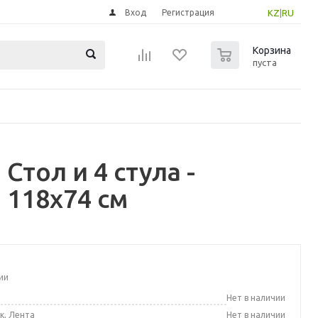
Вход
Регистрация
KZ
|
RU
0
Корзина
пуста
тол и 4 стула -
118x74 см
ии
а
Нет в наличии
к, Лента
Нет в наличии