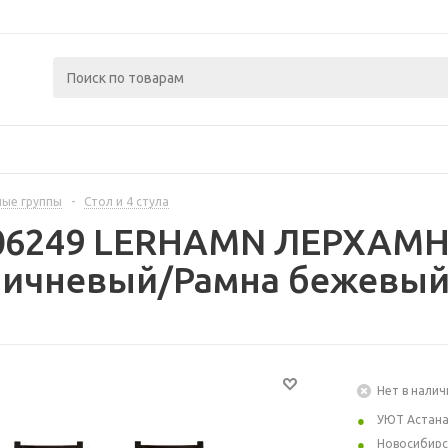
ые группы
-
Стол и 4 стула
06249 LERHAMN ЛЕРХАМН С
ричневый/Рамна бежевый 
Нет в налич
УЮТ Астан
Новосибирс