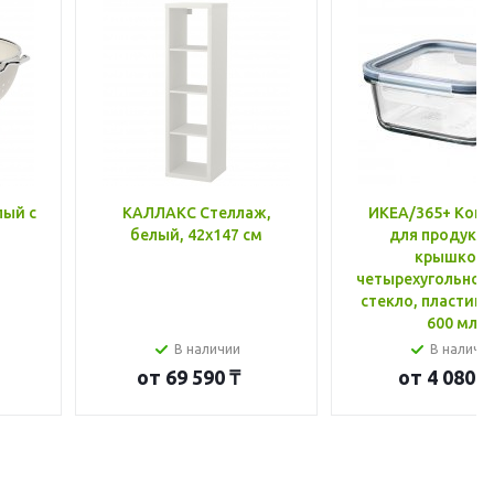
лый с
КАЛЛАКС Стеллаж,
ИКЕА/365+ Конт
белый, 42x147 см
для продукто
крышкой,
четырехугольной
стекло, пластик 
600 мл
В наличии
В наличи
от
69 590 ₸
от
4 080 ₸