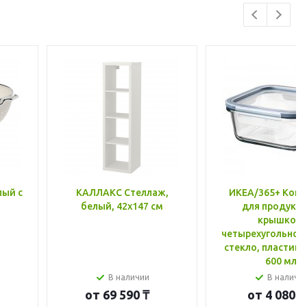
лый с
КАЛЛАКС Стеллаж,
ИКЕА/365+ Конт
белый, 42x147 см
для продукто
крышкой,
четырехугольной
стекло, пластик 
600 мл
В наличии
В наличи
от
69 590 ₸
от
4 080 ₸