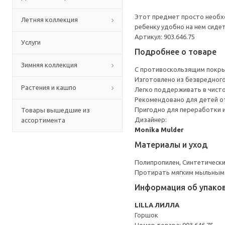
Этот предмет просто необхо
Летняя коллекция
ребенку удобно на нем сидет
Артикул: 903.646.75
Услуги
Подробнее о товаре
Зимняя коллекция
С противоскользящим покры
Изготовлено из безвредного
Растения и кашпо
Легко поддерживать в чисто
Рекомендовано для детей от
Пригодно для переработки и
Товары вышедшие из
Дизайнер:
ассортимента
Monika Mulder
Материалы и уход
Полипропилен, Синтетически
Протирать мягким мыльным
Информация об упако
LILLA ЛИЛЛА
Горшок