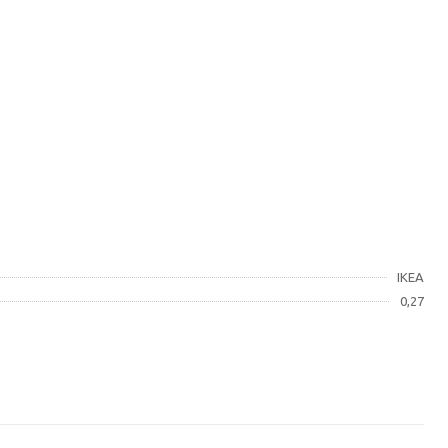
IKEA
0,27