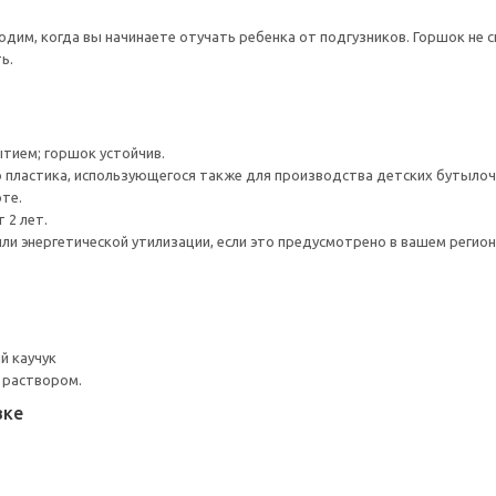
дим, когда вы начинаете отучать ребенка от подгузников. Горшок не с
ь.
тием; горшок устойчив.
 пластика, использующегося также для производства детских бутылоч
те.
 2 лет.
ли энергетической утилизации, если это предусмотрено в вашем регион
й каучук
 раствором.
вке