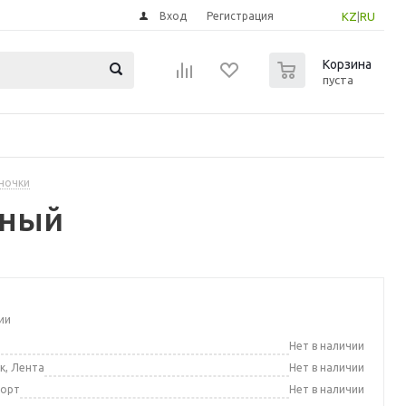
Вход
Регистрация
KZ
|
RU
0
Корзина
пуста
нночки
еный
ии
а
Нет в наличии
к, Лента
Нет в наличии
порт
Нет в наличии