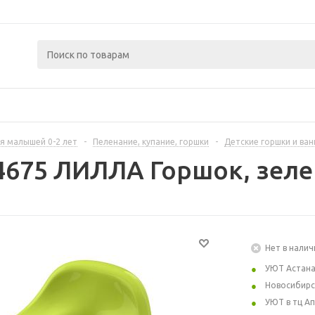
я малышей 0-2 лет
-
Пеленание, купание, горшки
-
Детские горшки и ва
4675 ЛИЛЛА Горшок, зел
Нет в налич
УЮТ Астан
Новосибирс
УЮТ в тц А