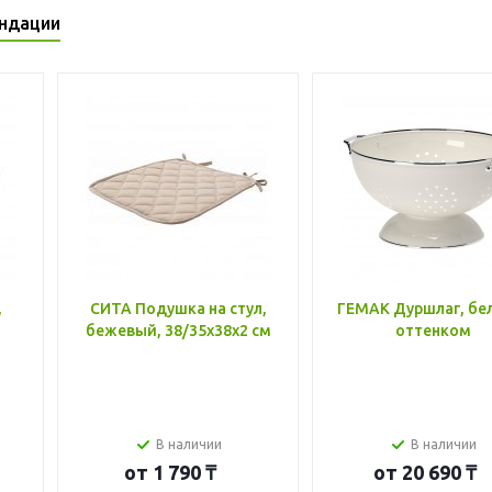
ндации
,
СИТА Подушка на стул,
ГЕМАК Дуршлаг, бе
бежевый, 38/35x38x2 см
оттенком
В наличии
В наличии
от
1 790 ₸
от
20 690 ₸