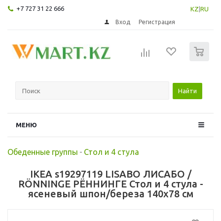
+7 727 31 22 666
KZ
|
RU
Вход
Регистрация
0
Найти
МЕНЮ
Обеденные группы
-
Стол и 4 стула
IKEA s19297119 LISABO ЛИСАБО /
RÖNNINGE РЁННИНГЕ Стол и 4 стула -
ясеневый шпон/береза 140x78 см