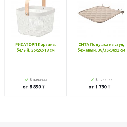
РИСАТОРП Корзина,
СИТА Подушка на стул,
белый, 25x26x18 см
бежевый, 38/35x38x2 см
В наличии
В наличии
от
8 890 ₸
от
1 790 ₸