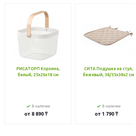
РИСАТОРП Корзина,
СИТА Подушка на стул,
белый, 25x26x18 см
бежевый, 38/35x38x2 см
В наличии
В наличии
от
8 890 ₸
от
1 790 ₸