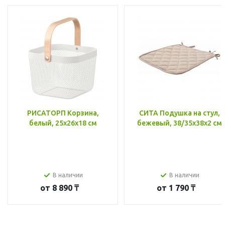
РИСАТОРП Корзина,
СИТА Подушка на стул,
белый, 25x26x18 см
бежевый, 38/35x38x2 см
В наличии
В наличии
от
8 890 ₸
от
1 790 ₸