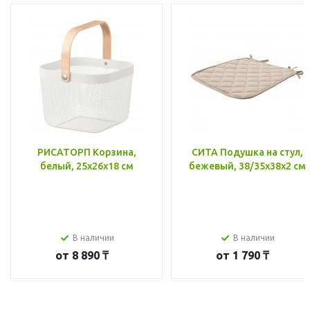
РИСАТОРП Корзина,
СИТА Подушка на стул,
белый, 25x26x18 см
бежевый, 38/35x38x2 см
В наличии
В наличии
от
8 890 ₸
от
1 790 ₸