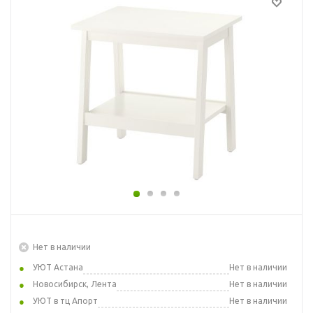
Нет в наличии
УЮТ Астана
Нет в наличии
Новосибирск, Лента
Нет в наличии
УЮТ в тц Апорт
Нет в наличии