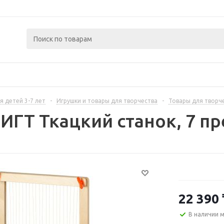
я детей 3-7 лет
-
Игрушки и товары для творчества
-
Товары для творч
ИГТ Ткацкий станок, 7 пр
22 390
В наличии 