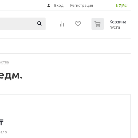
Вход
Регистрация
KZ
|
RU
0
Корзина
пуста
ества
едм.
₸
мало