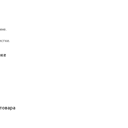
ине.
истке.
вке
товара