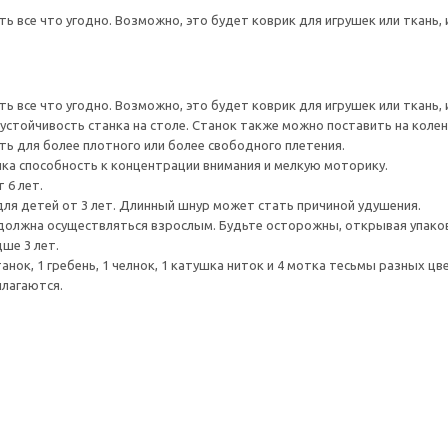
ь все что угодно. Возможно, это будет коврик для игрушек или ткань,
ь все что угодно. Возможно, это будет коврик для игрушек или ткань,
устойчивость станка на столе. Станок также можно поставить на колен
ь для более плотного или более свободного плетения.
нка способность к концентрации внимания и мелкую моторику.
 6 лет.
я детей от 3 лет. Длинный шнур может стать причиной удушения.
лжна осуществляться взрослым. Будьте осторожны, открывая упаковк
ше 3 лет.
танок, 1 гребень, 1 челнок, 1 катушка ниток и 4 мотка тесьмы разных цв
илагаются.