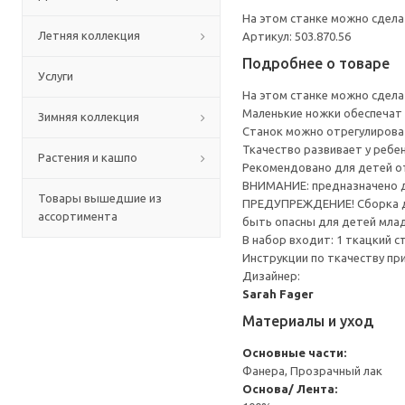
На этом станке можно сделат
Летняя коллекция
Артикул: 503.870.56
Подробнее о товаре
Услуги
На этом станке можно сделат
Маленькие ножки обеспечат 
Зимняя коллекция
Станок можно отрегулироват
Ткачество развивает у ребе
Растения и кашпо
Рекомендовано для детей от
ВНИМАНИЕ: предназначено дл
Товары вышедшие из
ПРЕДУПРЕЖДЕНИЕ! Сборка до
ассортимента
быть опасны для детей млад
В набор входит: 1 ткацкий с
Инструкции по ткачеству пр
Дизайнер:
Sarah Fager
Материалы и уход
Основные части:
Фанера, Прозрачный лак
Основа/ Лента: