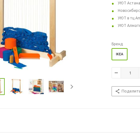
УЮТ Астан
Новосибирс
УЮТ в тц А
УЮТ Алмат
Бренд
IKEA
Поделит