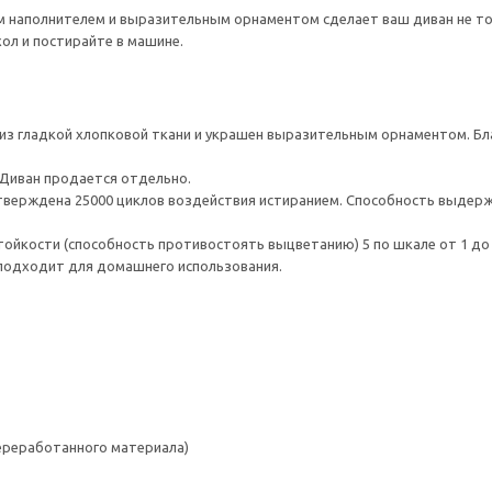
м наполнителем и выразительным орнаментом сделает ваш диван не то
хол и постирайте в машине.
з гладкой хлопковой ткани и украшен выразительным орнаментом. Бла
 Диван продается отдельно.
верждена 25000 циклов воздействия истиранием. Способность выдержа
тойкости (способность противостоять выцветанию) 5 по шкале от 1 до
 подходит для домашнего использования.
переработанного материала)