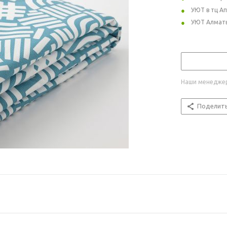
УЮТ в тц А
УЮТ Алмат
Наши менеджер
Поделит