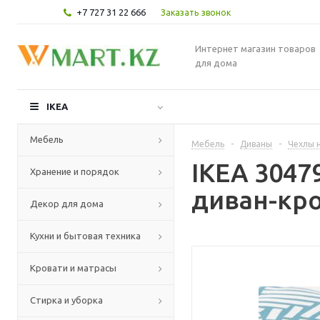
+7 727 31 22 666
Заказать звонок
Интернет магазин товаров
для дома
IKEA
Мебель
Мебель
-
Диваны
-
Чехлы н
IKEA 3047
Хранение и порядок
диван-кро
Декор для дома
Кухни и бытовая техника
Кровати и матрасы
Стирка и уборка