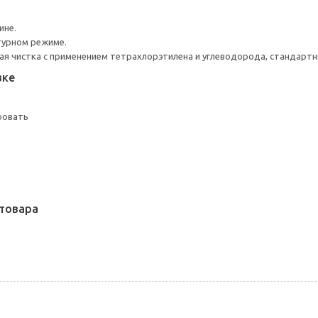
ине.
турном режиме.
я чистка с применением тетрахлорэтилена и углеводорода, стандарт
вке
ровать
товара