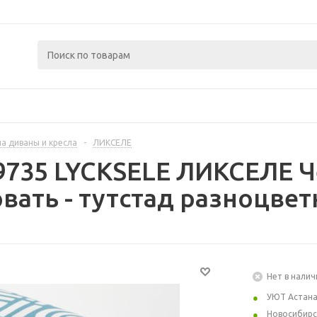
а диваны и кресла
-
ЛИКСЕЛЕ
9735 LYCKSELE ЛИКСЕЛЕ Ч
вать - тутстад разноцве
Нет в налич
УЮТ Астан
Новосибирс