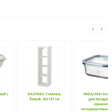
лый с
КАЛЛАКС Стеллаж,
ИКЕА/365+ Конт
белый, 42x147 см
для продукто
крышкой,
четырехугольной