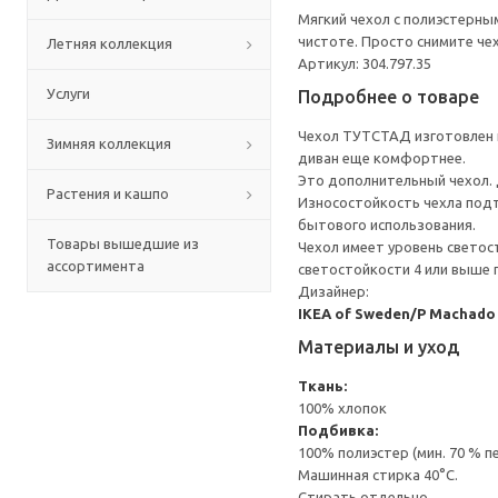
Мягкий чехол с полиэстерны
чистоте. Просто снимите че
Летняя коллекция
Артикул: 304.797.35
Услуги
Подробнее о товаре
Чехол ТУТСТАД изготовлен и
Зимняя коллекция
диван еще комфортнее.
Это дополнительный чехол.
Растения и кашпо
Износостойкость чехла подт
бытового использования.
Товары вышедшие из
Чехол имеет уровень светос
ассортимента
светостойкости 4 или выше
Дизайнер:
IKEA of Sweden/P Machado
Материалы и уход
Ткань:
100% хлопок
Подбивка:
100% полиэстер (мин. 70 % 
Машинная стирка 40°С.
Стирать отдельно.