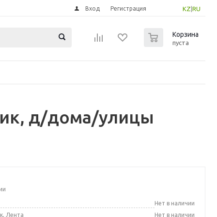
Вход
Регистрация
KZ
|
RU
0
Корзина
пуста
ик, д/дома/улицы
ии
а
Нет в наличии
к, Лента
Нет в наличии