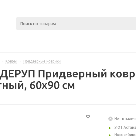
-
Ковры
-
Придверные коврики
ДЕРУП Придверный ковр
ный, 60x90 см
Нет в налич
УЮТ Астан
Новосибирс