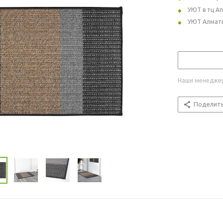
УЮТ в тц А
УЮТ Алмат
Наши менеджер
Поделит