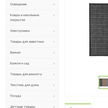
Освещение
Ковры и напольные
покрытия
Электроника
Товары для животных
Ванная
Балкон и сад
Товары для ремонта
Текстиль для дома
Посуда
Детские товары