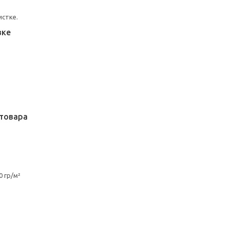
истке.
вке
товара
 гр/м²