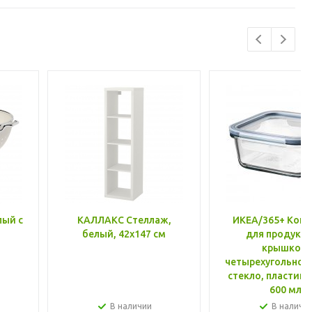
лый с
КАЛЛАКС Стеллаж,
ИКЕА/365+ Конт
белый, 42x147 см
для продукто
крышкой,
четырехугольной
стекло, пластик 
600 мл
В наличии
В наличи