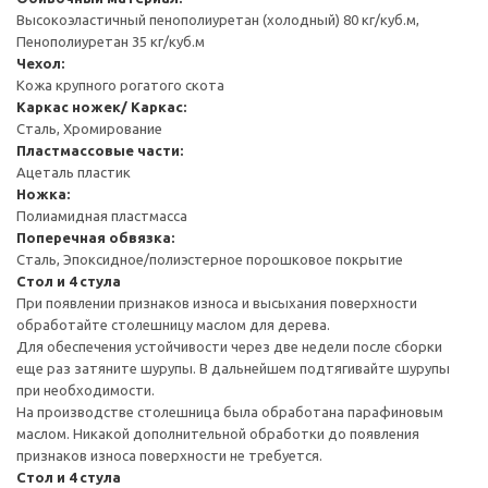
Высокоэластичный пенополиуретан (холодный) 80 кг/куб.м,
Пенополиуретан 35 кг/куб.м
Чехол:
Кожа крупного рогатого скота
Каркас ножек/ Каркас:
Сталь, Хромирование
Пластмассовые части:
Ацеталь пластик
Ножка:
Полиамидная пластмасса
Поперечная обвязка:
Сталь, Эпоксидное/полиэстерное порошковое покрытие
Стол и 4 стула
При появлении признаков износа и высыхания поверхности
обработайте столешницу маслом для дерева.
Для обеспечения устойчивости через две недели после сборки
еще раз затяните шурупы. В дальнейшем подтягивайте шурупы
при необходимости.
На производстве столешница была обработана парафиновым
маслом. Никакой дополнительной обработки до появления
признаков износа поверхности не требуется.
Стол и 4 стула