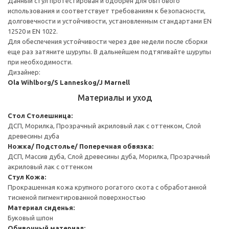
Данный стул протестирован и одобрен для бытового
использования и соответствует требованиям к безопасности,
долговечности и устойчивости, установленным стандартами EN
12520 и EN 1022.
Для обеспечения устойчивости через две недели после сборки
еще раз затяните шурупы. В дальнейшем подтягивайте шурупы
при необходимости.
Дизайнер:
Ola Wihlborg/S Lanneskog/J Marnell
Материалы и уход
Стол
Столешница:
ДСП, Морилка, Прозрачный акриловый лак с оттенком, Слой
древесины дуба
Ножка/ Подстолье/ Поперечная обвязка:
ДСП, Массив дуба, Слой древесины дуба, Морилка, Прозрачный
акриловый лак с оттенком
Стул
Кожа:
Прокрашенная кожа крупного рогатого скота с обработанной
тисненой пигментированной поверхностью
Материал сиденья:
Буковый шпон
Обивочный материал: