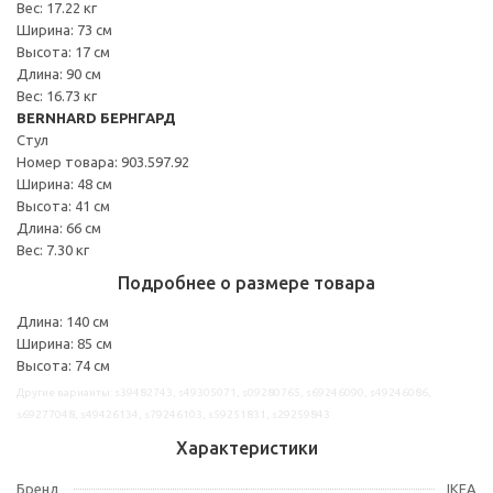
Вес: 17.22 кг
Ширина: 73 см
Высота: 17 см
Длина: 90 см
Вес: 16.73 кг
BERNHARD БЕРНГАРД
Стул
Номер товара: 903.597.92
Ширина: 48 см
Высота: 41 см
Длина: 66 см
Вес: 7.30 кг
Подробнее о размере товара
Длина: 140 см
Ширина: 85 см
Высота: 74 см
Другие варианты: s39482743, s49305071, s09280765, s69246090, s49246086,
s69277048, s49426134, s79246103, s59251831, s29259843
Характеристики
Бренд
IKEA