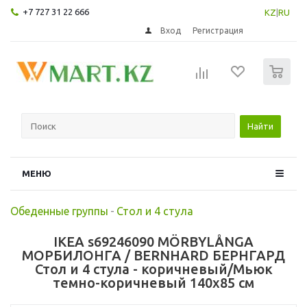
+7 727 31 22 666
KZ
|
RU
Вход
Регистрация
0
Найти
МЕНЮ
Обеденные группы
-
Стол и 4 стула
IKEA s69246090 MÖRBYLÅNGA
МОРБИЛОНГА / BERNHARD БЕРНГАРД
Стол и 4 стула - коричневый/Мьюк
темно-коричневый 140x85 см