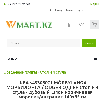
+7 727 31 22 666
KZ
|
RU
Вход
Регистрация
0
Найти
МЕНЮ
Обеденные группы
-
Стол и 4 стула
IKEA s49305071 MÖRBYLÅNGA
МОРБИЛОНГА / ODGER ОДГЕР Стол и 4
стула - дубовый шпон коричневая
морилка/антрацит 140x85 см