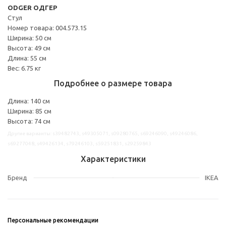
ODGER ОДГЕР
Стул
Номер товара: 004.573.15
Ширина: 50 см
Высота: 49 см
Длина: 55 см
Вес: 6.75 кг
Подробнее о размере товара
Длина: 140 см
Ширина: 85 см
Высота: 74 см
Другие варианты: s39482743, s49305071, s09280765, s69246090, s49246086,
s69277048, s49426134, s79246103, s59251831, s29259843
Характеристики
Бренд
IKEA
Персональные рекомендации