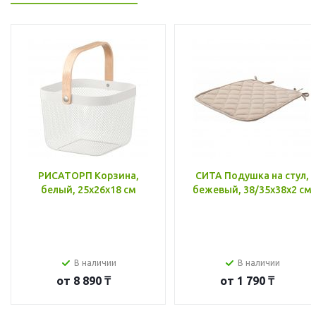
РИСАТОРП Корзина,
СИТА Подушка на стул,
белый, 25x26x18 см
бежевый, 38/35x38x2 см
В наличии
В наличии
от
8 890 ₸
от
1 790 ₸