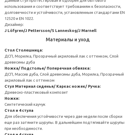
Данный стул протестирован и одобрен для бытового
использования и соответствует требованиям к безопасности,
долговечности и устойчивости, установленным стандартами EN
12520 и EN 1022.
Дизайнер:
J Löfgren/J Pettersson/S Lanneskog/J Marnell
Материалы и уход
Стол
Столешница:
ДСП, Морилка, Прозрачный акриловый лак с оттенком, Слой
древесины дуба
Ножка/ Подстолье/ Поперечная обвязка:
ДСП, Массив дуба, Слой древесины дуба, Морилка, Прозрачный
акриловый лак с оттенком
Стул
Материал сиденья/ Каркас ножек/ Ручка:
Древесно-пластиковый композит
Ножки:
Синтетический каучук
Стол и 4 стула
Для обеспечения устойчивости через две недели после сборки
еще раз затяните шурупы. В дальнейшем подтягивайте шурупы
при необходимости.
Стол и 4 стула