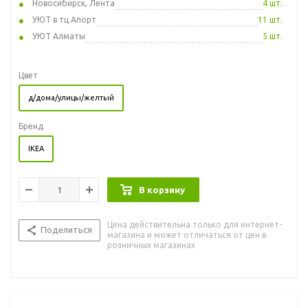
Новосибирск, Лента
4 шт.
УЮТ в тц Апорт
11 шт.
УЮТ Алматы
5 шт.
Цвет
д/дома/улицы/желтый
Бренд
IKEA
В корзину
Цена действительна только для интернет-
Поделиться
магазина и может отличаться от цен в
розничных магазинах