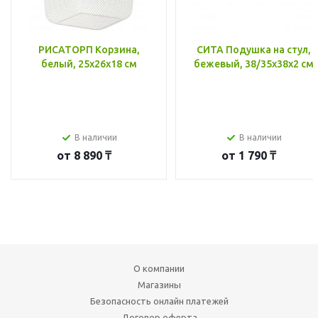
РИСАТОРП Корзина,
СИТА Подушка на стул,
белый, 25x26x18 см
бежевый, 38/35x38x2 см
В наличии
В наличии
от
8 890 ₸
от
1 790 ₸
О компании
Магазины
Безопасность онлайн платежей
Договор оферта