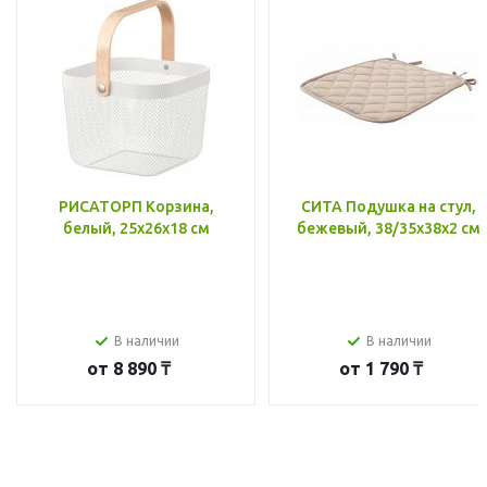
РИСАТОРП Корзина,
СИТА Подушка на стул,
белый, 25x26x18 см
бежевый, 38/35x38x2 см
В наличии
В наличии
от
8 890 ₸
от
1 790 ₸