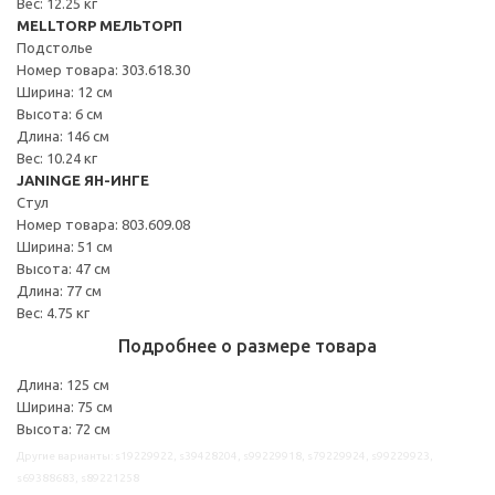
Вес: 12.25 кг
MELLTORP МЕЛЬТОРП
Подстолье
Номер товара: 303.618.30
Ширина: 12 см
Высота: 6 см
Длина: 146 см
Вес: 10.24 кг
JANINGE ЯН-ИНГЕ
Стул
Номер товара: 803.609.08
Ширина: 51 см
Высота: 47 см
Длина: 77 см
Вес: 4.75 кг
Подробнее о размере товара
Длина: 125 см
Ширина: 75 см
Высота: 72 см
Другие варианты: s19229922, s39428204, s99229918, s79229924, s99229923,
s69388683, s89221258