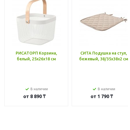
РИСАТОРП Корзина,
СИТА Подушка на стул,
белый, 25x26x18 см
бежевый, 38/35x38x2 см
В наличии
В наличии
от
8 890 ₸
от
1 790 ₸