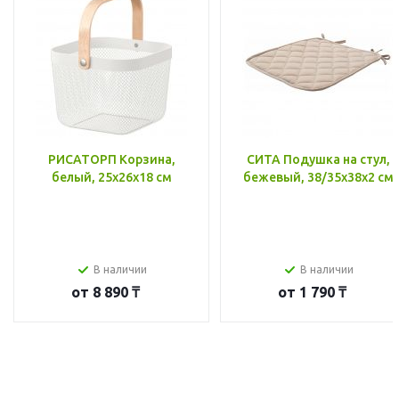
РИСАТОРП Корзина,
СИТА Подушка на стул,
белый, 25x26x18 см
бежевый, 38/35x38x2 см
В наличии
В наличии
от
8 890 ₸
от
1 790 ₸