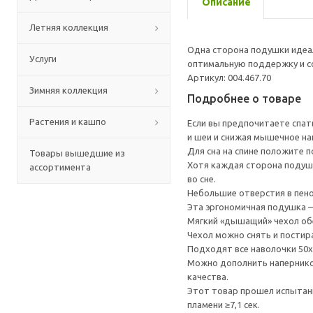
Описание
Летняя коллекция
Одна сторона подушки идеал
Услуги
оптимальную поддержку и с
Артикул: 004.467.70
Зимняя коллекция
Подробнее о товаре
Растения и кашпо
Если вы предпочитаете спат
и шеи и снижая мышечное на
Для сна на спине положите 
Товары вышедшие из
Хотя каждая сторона подушк
ассортимента
во сне.
Небольшие отверстия в пен
Эта эргономичная подушка — 
Мягкий «дышащий» чехол обе
Чехол можно снять и постир
Подходят все наволочки 50x
Можно дополнить напернико
качества.
Этот товар прошел испытани
пламени ≥7,1 сек.