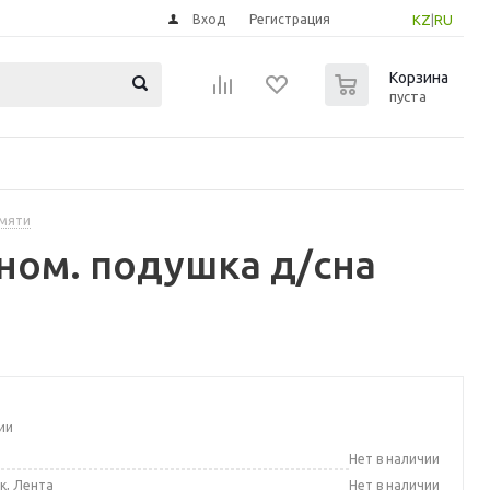
Вход
Регистрация
KZ
|
RU
0
Корзина
пуста
амяти
ом. подушка д/сна
ии
а
Нет в наличии
к, Лента
Нет в наличии