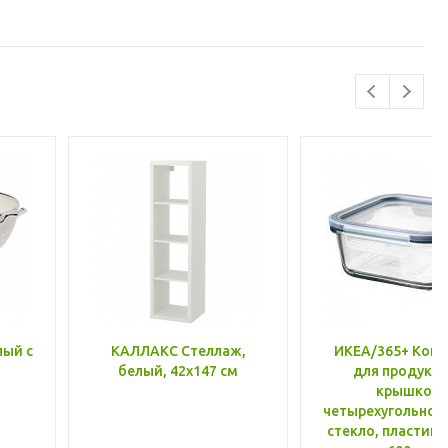
лый с
КАЛЛАКС Стеллаж,
ИКЕА/365+ Конт
белый, 42x147 см
для продукто
крышкой,
четырехугольной
стекло, пластик 