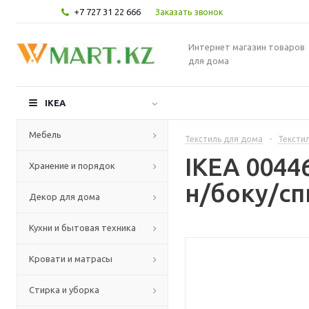
+7 727 31 22 666
Заказать звонок
Интернет магазин товаров
для дома
IKEA
Мебель
Текстиль для дома
-
Текстил
IKEA 004
Хранение и порядок
н/боку/сп
Декор для дома
Кухни и бытовая техника
Кровати и матрасы
Стирка и уборка