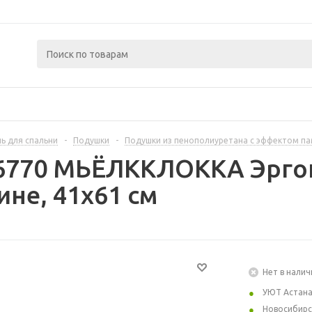
ь для спальни
-
Подушки
-
Подушки из пенополиуретана с эффектом п
46770 МЬЁЛККЛОККА Эргон
ине, 41x61 см
Нет в налич
УЮТ Астан
Новосибирс