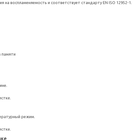
я на воспламеняемость и соответствует стандарту EN ISO 12952-1.
 памяти
ине.
истке.
ературный режим.
истке.
вке