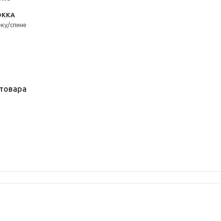
ОККА
оку/спине
товара