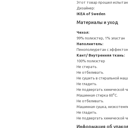
Этот товар прошел испытани
Дизайнер:
IKEA of Sweden
Материалы и уход
Чехол:
99% полиэстер, 1% эластан
Наполнитель:
Пенополиуретан с эффектом
Кант/ Внутренняя ткань:
100% полиэстер
Не стирать.
Не отбеливать.
Не сушить в стиральной маш
Не гладить.
Не подвергать химической ч
Машинная стирка 60°С.
Не отбеливать.
Машинная сушка, низкотемп
Не гладить.
Не подвергать химической ч
Информация об упако