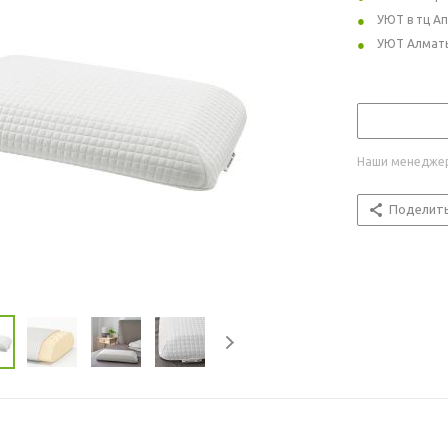
УЮТ в тц А
УЮТ Алмат
Наши менеджер
Поделит