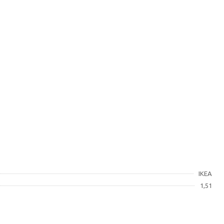
IKEA
1,51