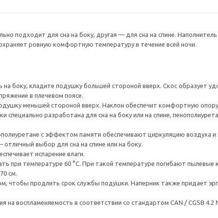
ьно подходит для сна на боку, другая — для сна на спине. Наполнител
охраняет ровную комфортную температуру в течение всей ночи.
ь на боку, кладите подушку большей стороной вверх. Скос образует у
пряжение в плечевом поясе.
подушку меньшей стороной вверх. Наклон обеспечит комфортную опору
и специально разработана для сна на боку или на спине, пенополиурет
ополиуретане с эффектом памяти обеспечивают циркуляцию воздуха и 
отличный выбор для сна на спине или на боку.
спечивает испарение влаги.
ать при температуре 60 °C. При такой температуре погибают пылевые к
70 см.
м, чтобы продлить срок службы подушки. Наперник также придает эр
я на воспламеняемость в соответствии со стандартом CAN / CGSB 4.2 