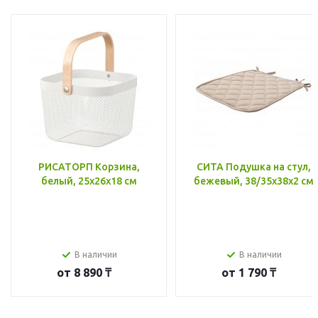
РИСАТОРП Корзина,
СИТА Подушка на стул,
белый, 25x26x18 см
бежевый, 38/35x38x2 см
В наличии
В наличии
от
8 890 ₸
от
1 790 ₸