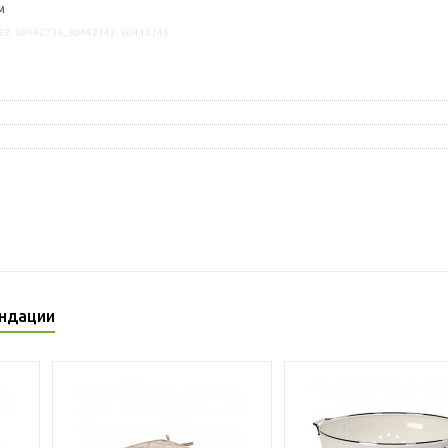
м
32, 50442736, 30442742, 60442745
ндации