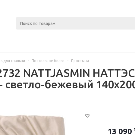
ь для спальни
-
Постельное белье
-
Простыни
42732 NATTJASMIN НАТТЭ
- светло-бежевый 140x20
13 090