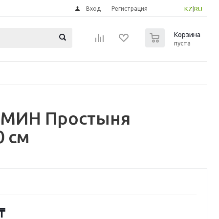
Вход
Регистрация
KZ
|
RU
0
Корзина
пуста
СМИН Простыня
0 см
₸