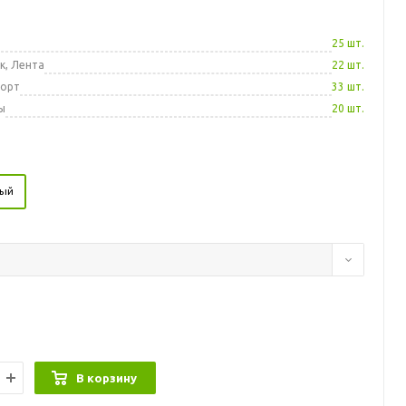
а
25 шт.
к, Лента
22 шт.
порт
33 шт.
ы
20 шт.
вый
В корзину