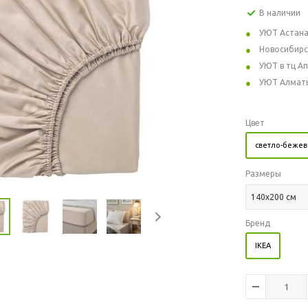
В наличии
УЮТ Астан
Новосибирс
УЮТ в тц А
УЮТ Алмат
Цвет
светло-беже
Размеры
140x200 см
Бренд
IKEA