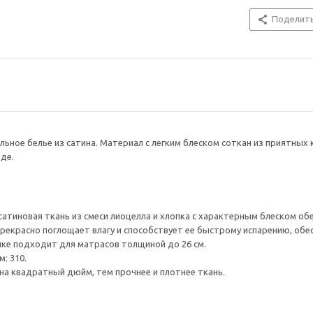
Поделит
ьное белье из сатина. Материал с легким блеском соткан из приятных 
де.
 сатиновая ткань из смеси лиоцелла и хлопка с характерным блеском 
 прекрасно поглощает влагу и способствует ее быстрому испарению, обе
ке подходит для матрасов толщиной до 26 см.
: 310.
на квадратный дюйм, тем прочнее и плотнее ткань.