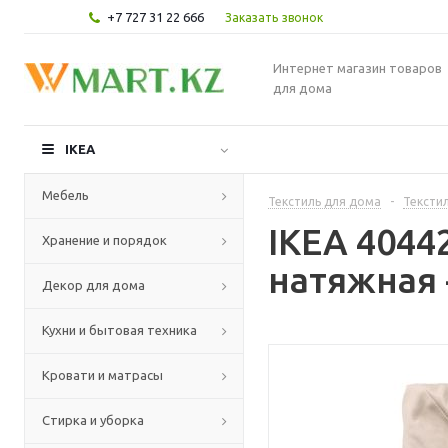
+7 727 31 22 666
Заказать звонок
Интернет магазин товаров
для дома
IKEA
Мебель
Текстиль для дома
-
Текстил
IKEA 404
Хранение и порядок
натяжная 
Декор для дома
Кухни и бытовая техника
Кровати и матрасы
Стирка и уборка