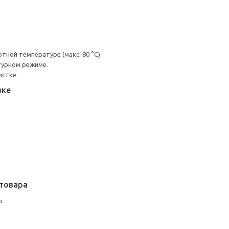
ной температуре (макс. 80 °C).
турном режиме.
истке.
вке
товара
²