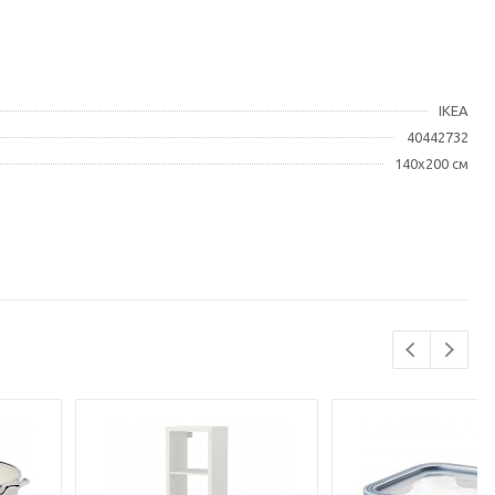
IKEA
40442732
140x200 см