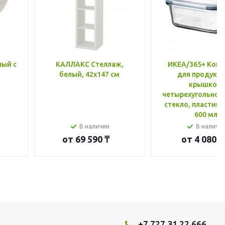
лый с
КАЛЛАКС Стеллаж,
ИКЕА/365+ Конт
белый, 42x147 см
для продукто
крышкой,
четырехугольной
стекло, пластик 
600 мл
В наличии
В наличи
от
69 590 ₸
от
4 080 ₸
+7 727 31 22 666