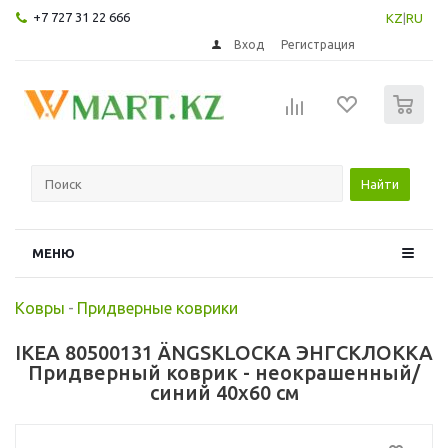
+7 727 31 22 666
KZ
|
RU
Вход
Регистрация
0
Найти
МЕНЮ
Ковры
-
Придверные коврики
IKEA 80500131 ÄNGSKLOCKA ЭНГСКЛОККА
Придверный коврик - неокрашенный/
синий 40x60 см