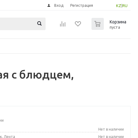
Вход
Регистрация
KZ
|
RU
0
Корзина
пуста
ая с блюдцем,
ии
а
Нет в наличии
к, Лента
Нет в наличии