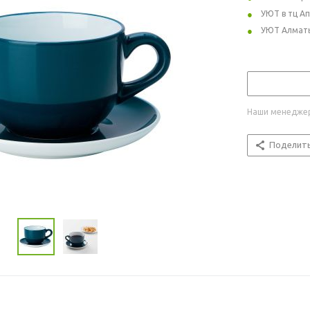
УЮТ в тц А
УЮТ Алмат
Наши менеджер
Поделит