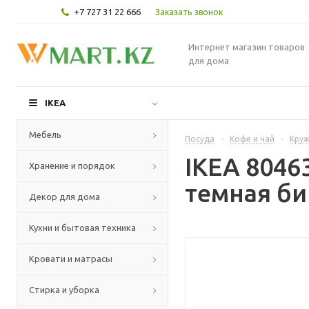
+7 727 31 22 666
Заказать звонок
Интернет магазин товаров
для дома
IKEA
Мебель
Посуда
-
Кофе и чай
-
Круж
IKEA 8046
Хранение и порядок
темная би
Декор для дома
Кухни и бытовая техника
Кровати и матрасы
Стирка и уборка