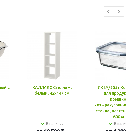
лый с
КАЛЛАКС Стеллаж,
ИКЕА/365+ Конт
белый, 42x147 см
для продукто
крышкой,
четырехугольной
стекло, пластик 
600 мл
В наличии
В наличи