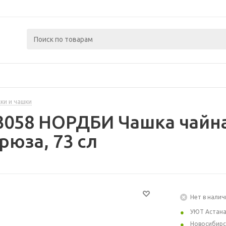
ки и чашки
3058 НОРДБИ Чашка чайн
рюза, 73 сл
Нет в налич
УЮТ Астан
Новосибирс