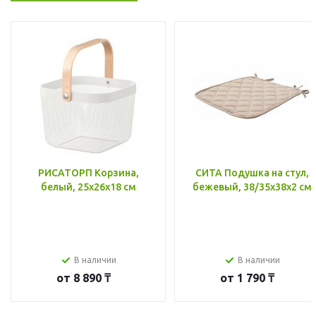
РИСАТОРП Корзина,
СИТА Подушка на стул,
белый, 25x26x18 см
бежевый, 38/35x38x2 см
В наличии
В наличии
от
8 890 ₸
от
1 790 ₸