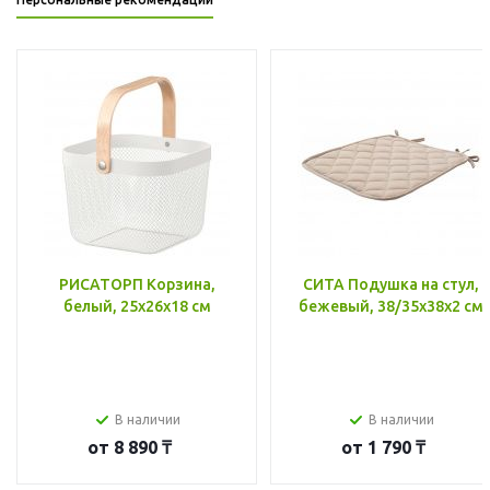
РИСАТОРП Корзина,
СИТА Подушка на стул,
белый, 25x26x18 см
бежевый, 38/35x38x2 см
В наличии
В наличии
от
8 890 ₸
от
1 790 ₸