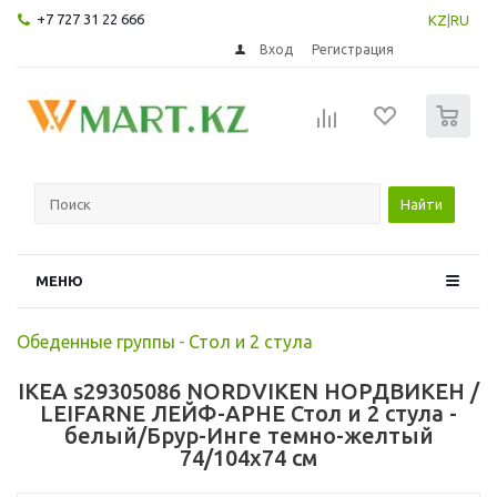
+7 727 31 22 666
KZ
|
RU
Вход
Регистрация
0
Найти
МЕНЮ
Обеденные группы
-
Стол и 2 стула
IKEA s29305086 NORDVIKEN НОРДВИКЕН /
LEIFARNE ЛЕЙФ-АРНЕ Стол и 2 стула -
белый/Брур-Инге темно-желтый
74/104x74 см