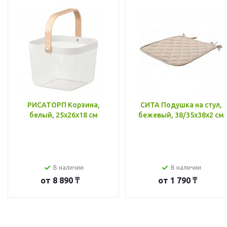
РИСАТОРП Корзина,
СИТА Подушка на стул,
белый, 25x26x18 см
бежевый, 38/35x38x2 см
В наличии
В наличии
от
8 890 ₸
от
1 790 ₸