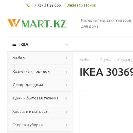
+7 727 31 22 666
Заказать звонок
Интернет магазин товаров
для дома
IKEA
Мебель
Мебель
-
Стулья
-
Стулья д
IKEA 303
Хранение и порядок
Декор для дома
Кухни и бытовая техника
Кровати и матрасы
Стирка и уборка