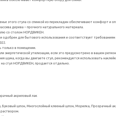
енье этого стула со спинкой из перекладин обеспечивают комфорт и опо
массива дерева – прочного натурального материала.
тилю со столом НОРДВИКЕН.
и одобрен для бытового использования и соответствует требованиям 
022.
ь только в помещении.
ли энергетической утилизации, если это предусмотрено в вашем регион
ия шума, когда вы двигаете стул, рекомендуется использовать накле
на стул НОРДВИКЕН, продается отдельно.
зрачный акриловый лак
, Буковый шпон, Многослойный клееный шпон, Морилка, Прозрачный а
 раствором.