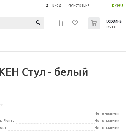
Вход
Регистрация
KZ
|
RU
0
Корзина
пуста
ЕН Стул - белый
ии
а
Нет в наличии
к, Лента
Нет в наличии
порт
Нет в наличии