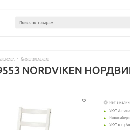
ля кухни
-
Кухонные стулья
69553 NORDVIKEN НОРДВИК
Нет в налич
УЮТ Астан
Новосибирс
УЮТ в тц А