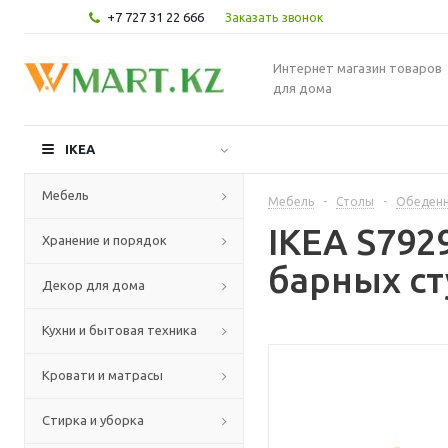
+7 727 31 22 666
Заказать звонок
Интернет магазин товаров
для дома
IKEA
Мебель
Мебель
-
Столы
-
Обеденн
IKEA S792
Хранение и порядок
барных ст
Декор для дома
Кухни и бытовая техника
Кровати и матрасы
Стирка и уборка