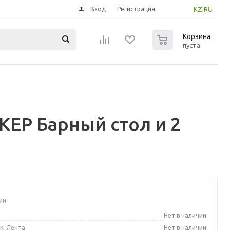
Вход
Регистрация
KZ
|
RU
0
Корзина
пуста
ЕР Барный стол и 2
ии
а
Нет в наличии
к, Лента
Нет в наличии