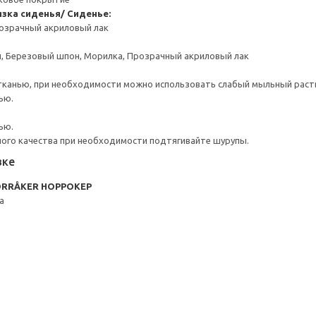
зка сиденья/ Сиденье:
розрачный акриловый лак
, Березовый шпон, Морилка, Прозрачный акриловый лак
тканью, при необходимости можно использовать слабый мыльный раст
ью.
ью.
ого качества при необходимости подтягивайте шурупы.
вке
ORRÅKER НОРРОКЕР
а