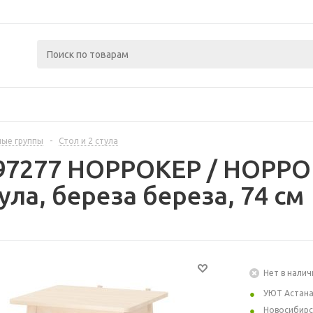
ые группы
-
Стол и 2 стула
97277 НОРРОКЕР / НОРРОК
ула, береза береза, 74 см
Нет в налич
УЮТ Астан
Новосибирс