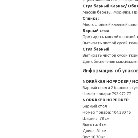
Стул барный
Каркас/ Обвя
Массив березы, Морилка, П
Спинка:
Многослойный клееный шпон
Барный стол
Протирать мягкой влажной 
Вытирать чистой сухой ткан
Стул барный
Вытирать чистой сухой ткан
Для обеспечения максимальн
Информация об упако
NORRÅKER НОРРОКЕР / N
Барный стол и 2 барных стул
Номер товара: 792.972.77
NORRÅKER НОРРОКЕР
Барный стол
Номер товара: 104.290.15
Ширина: 78 см
Высота: 4 см
Длина: 81 см
Вес: 10.30 кг