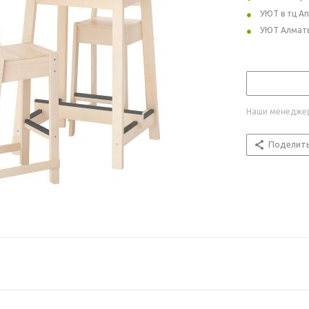
УЮТ в тц А
УЮТ Алмат
Наши менеджер
Поделит