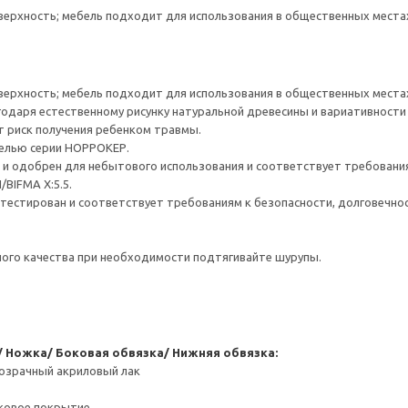
верхность; мебель подходит для использования в общественных места
верхность; мебель подходит для использования в общественных места
годаря естественному рисунку натуральной древесины и вариативности 
т риск получения ребенком травмы.
белью серии НОРРОКЕР.
и одобрен для небытового использования и соответствует требования
/BIFMA X:5.5.
естирован и соответствует требованиям к безопасности, долговечнос
ого качества при необходимости подтягивайте шурупы.
 Ножка/ Боковая обвязка/ Нижняя обвязка:
розрачный акриловый лак
ковое покрытие