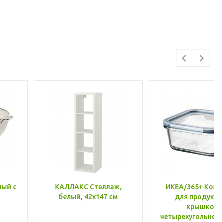
лый с
КАЛЛАКС Стеллаж,
ИКЕА/365+ Конт
белый, 42x147 см
для продукто
крышкой,
четырехугольной