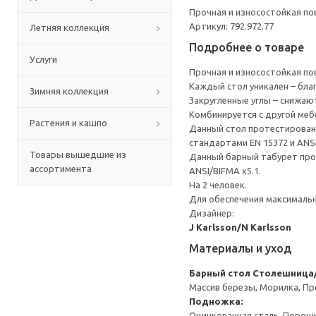
Прочная и износостойкая по
Артикул: 792.972.77
Летняя коллекция
Подробнее о товаре
Услуги
Прочная и износостойкая по
Каждый стол уникален – бла
Зимняя коллекция
Закругленные углы – снижаю
Комбинируется с другой ме
Растения и кашпо
Данный стол протестирован 
стандартами EN 15372 и ANSI
Товары вышедшие из
Данный барный табурет прот
ассортимента
ANSI/BIFMA x5.1.
На 2 человек.
Для обеспечения максимальн
Дизайнер:
J Karlsson/N Karlsson
Материалы и уход
Барный стол
Столешница/
Массив березы, Морилка, П
Подножка:
Оцинкованная сталь, Порош