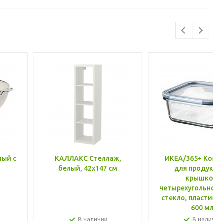
лый с
КАЛЛАКС Стеллаж,
ИКЕА/365+ Конт
белый, 42x147 см
для продукто
крышкой,
четырехугольной
стекло, пластик 
600 мл
В наличии
В наличи