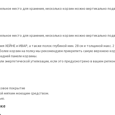
льное место для хранения, несколько корзин можно вертикально подвес
льное место для хранения, несколько корзин можно вертикально подвес
я ХЕЙНЕ и ИВАР, а также полок глубиной мин. 28 см и толщиной макс. 2 
более корзин на полку мы рекомендуем прикрепить самую верхнюю кор
адней панели корзины.
ли энергетической утилизации, если это предусмотрено в вашем регион
ковое покрытие
ой мягким моющим средством.
ью.
вке