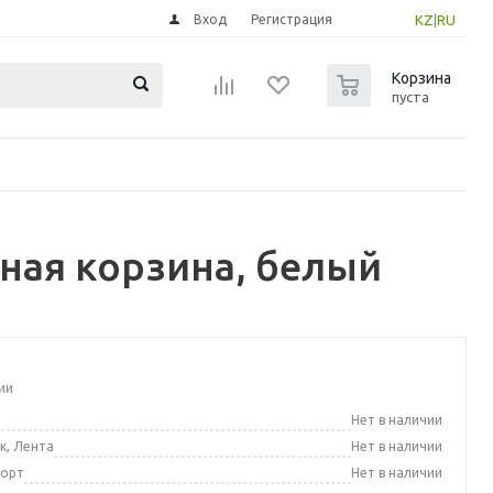
Вход
Регистрация
KZ
|
RU
0
Корзина
пуста
ная корзина, белый
ии
а
Нет в наличии
к, Лента
Нет в наличии
порт
Нет в наличии