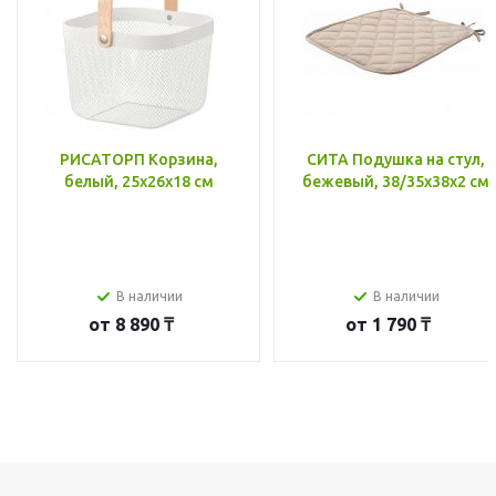
РИСАТОРП Корзина,
СИТА Подушка на стул,
белый, 25x26x18 см
бежевый, 38/35x38x2 см
В наличии
В наличии
от
8 890 ₸
от
1 790 ₸