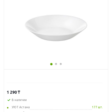
1 290
₸
В наличии
УЮТ Астана
177 шт.