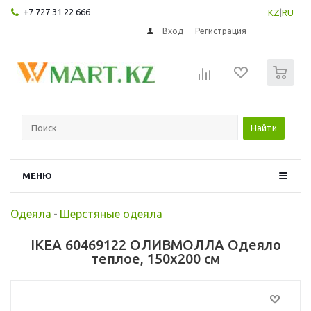
+7 727 31 22 666
KZ
|
RU
Вход
Регистрация
0
Найти
МЕНЮ
Одеяла
-
Шерстяные одеяла
IKEA 60469122 ОЛИВМОЛЛА Одеяло
теплое, 150x200 см