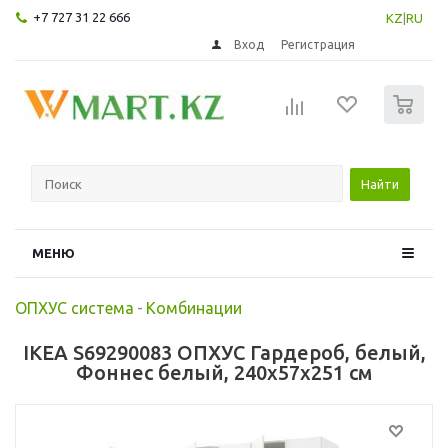
+7 727 31 22 666
KZ
|
RU
Вход
Регистрация
0
Найти
МЕНЮ
ОПХУС система
-
Комбинации
IKEA S69290083 ОПХУС Гардероб, белый,
Фоннес белый, 240x57x251 см