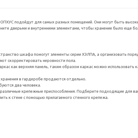
 ОПХУС подойдут для самых разных помещений. Они могут быть высоким
ните дверьми и внутренними элементами, чтобы хранение было еще бо
транство шкафа помогут элементы серии ХЭЛПА, а организовать поряд
яют скорректировать неровности пола.
каркас как верхняя панель, таким образом каркас можно использовать 
 хранения в гардеробе продаются отдельно.
буются два человека.
различные крепежные приспособления. Подберите подходящие для ваших
ить к стене с помощью прилагаемого стенного крепежа.