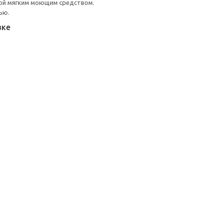
ой мягким моющим средством.
ью.
вке