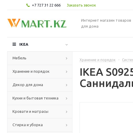
+7 727 31 22 666
Заказать звонок
Интернет магазин товаров
для дома
IKEA
Мебель
Хранение и порядок
-
Систе
IKEA S092
Хранение и порядок
Саннидаль
Декор для дома
Кухни и бытовая техника
Кровати и матрасы
Стирка и уборка