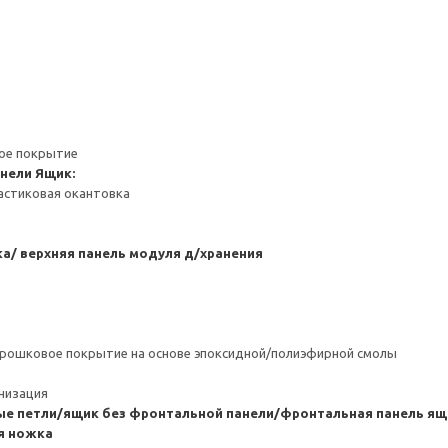
ное покрытие
анели
Ящик:
астиковая окантовка
а/ верхняя панель модуля д/хранения
орошковое покрытие на основе эпоксидной/полиэфирной смолы
анизация
е петли/ящик без фронтальной панели/фронтальная панель ящ
я ножка