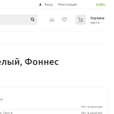
Вход
Регистрация
KZ
|
RU
0
Корзина
пуста
елый, Фоннес
ии
а
Нет в наличии
к, Лента
Нет в наличии