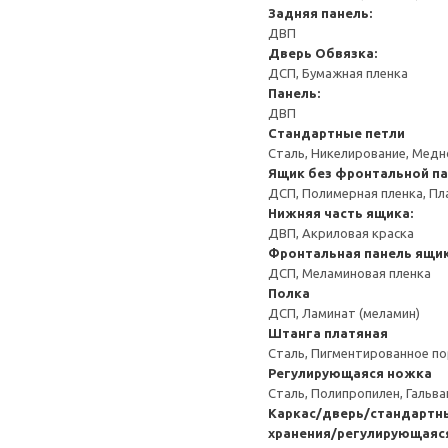
Задняя панель:
ДВП
Дверь
Обвязка:
ДСП, Бумажная пленка
Панель:
ДВП
Стандартные петли
Сталь, Никелирование, Мед
Ящик без фронтальной п
ДСП, Полимерная пленка, Пл
Нижняя часть ящика:
ДВП, Акриловая краска
Фронтальная панель ящик
ДСП, Меламиновая пленка
Полка
ДСП, Ламинат (меламин)
Штанга платяная
Сталь, Пигментированное п
Регулирующаяся ножка
Сталь, Полипропилен, Гальв
Каркас/дверь/стандартны
хранения/регулирующаяс