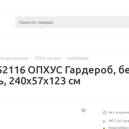
мы для хранения
-
ОПХУС система
-
Комбинации
52116 ОПХУС Гардероб, б
, 240x57x123 см
Нет в налич
УЮТ Астан
Новосибирс