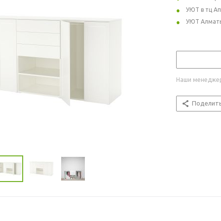
УЮТ в тц А
УЮТ Алмат
Наши менеджер
Поделит