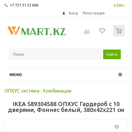
+7 727 31 22 666
KZ
|
RU
Вход
Регистрация
0
Найти
МЕНЮ
ОПХУС система
-
Комбинации
IKEA S89304588 ОПХУС Гардероб с 10
дверями, Фоннес белый, 380x42x221 см