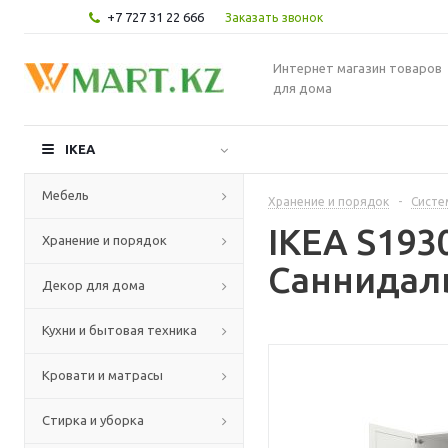
+7 727 31 22 666
Заказать звонок
Интернет магазин товаров
для дома
IKEA
Мебель
Хранение и порядок
-
Систе
IKEA S193
Хранение и порядок
Саннидаль
Декор для дома
Кухни и бытовая техника
Кровати и матрасы
Стирка и уборка