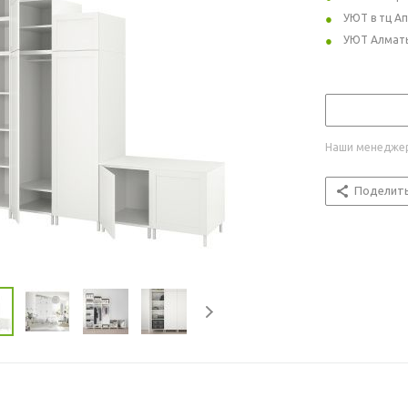
УЮТ в тц А
УЮТ Алмат
Наши менеджер
Поделит