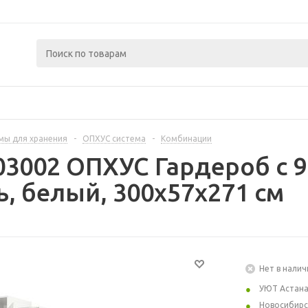
мы для хранения
-
ОПХУС система
-
Комбинации
03002 ОПХУС Гардероб с 
, белый, 300x57x271 см
Нет в налич
УЮТ Астан
Новосибирс