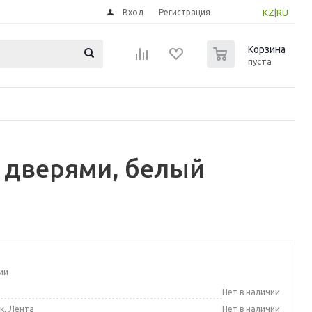
Вход
Регистрация
KZ
|
RU
0
Корзина
пуста
9 дверями, белый
ии
а
Нет в наличии
к, Лента
Нет в наличии