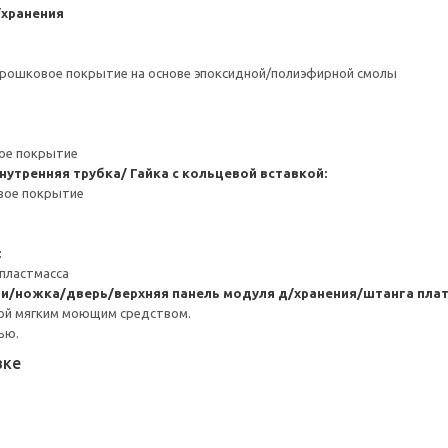
/хранения
орошковое покрытие на основе эпоксидной/полиэфирной смолы
ное покрытие
нутренняя трубка/ Гайка с кольцевой вставкой:
вое покрытие
:
пластмасса
и/ножка/дверь/верхняя панель модуля д/хранения/штанга пла
ой мягким моющим средством.
ью.
вке