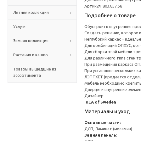
Артикул: 803.857.58
Летняя коллекция
Подробнее о товаре
Услуги
Обустроить внутреннее прос
Создать решение, которое 
Неглубокий каркас – идеаль
Зимняя коллекция
Для комбинаций ОПХУС, кот
Для сборки этой мебели тре
Растения и кашпо
Для различного типа стен т
При размещении каркаса ОП
Товары вышедшие из
При установке нескольких к
ассортимента
ЛЭТТХЕТ (продается отдель
Мебель необходимо крепить 
Дверцы и внутренние элеме
Дизайнер:
IKEA of Sweden
Материалы и уход
Основные части:
ДСП, Ламинат (меламин)
Задняя панель: