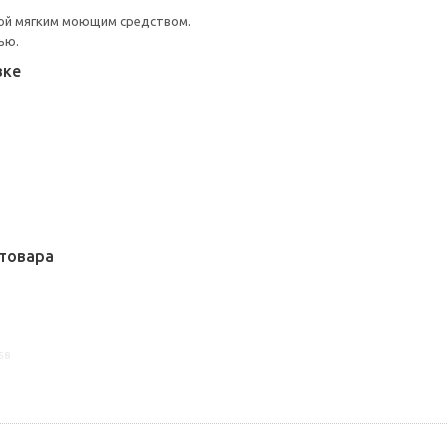
ой мягким моющим средством.
ью.
вке
товара
58