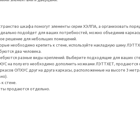
транство шкафа помогут элементы серии ХЭЛПА, а организовать поряд
идеально подойдет для ваших потребностей, можно объединив каркасы
ное решение для небольших помещений.
орые необходимо крепить к стене, используйте накладную шину ЛЭТТХ
буются два человека.
ребуются разные виды креплений. Выберите подходящие для ваших стен 
ХУС на полу его необходимо дополнить ножками ЛЭТТХЕТ, продаются 
аркасов ОПХУС друг на друга каркасы, расположенные на высоте 3 метр
но).
к стене.
нты продаются отдельно.