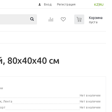
Вход
Регистрация
KZ
|
RU
0
Корзина
пуста
, 80x40x40 см
ии
а
Нет в наличии
к, Лента
Нет в наличии
порт
Нет в наличии