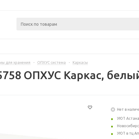
мы для хранения
-
ОПХУС система
-
Каркасы
5758 ОПХУС Каркас, белый
Нет в налич
УЮТ Астан
Новосибирс
УЮТ в тц А