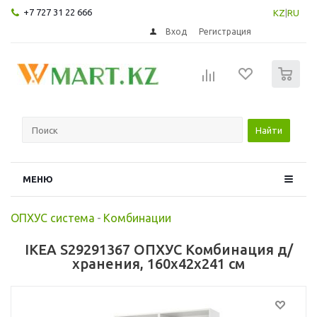
+7 727 31 22 666
KZ
|
RU
Вход
Регистрация
0
Найти
МЕНЮ
ОПХУС система
-
Комбинации
IKEA S29291367 ОПХУС Комбинация д/
хранения, 160x42x241 см