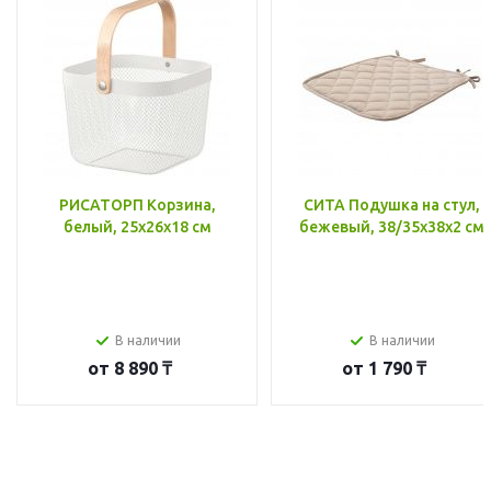
РИСАТОРП Корзина,
СИТА Подушка на стул,
белый, 25x26x18 см
бежевый, 38/35x38x2 см
В наличии
В наличии
от
8 890 ₸
от
1 790 ₸