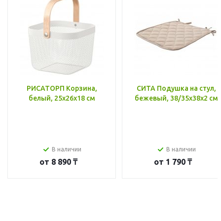
РИСАТОРП Корзина,
СИТА Подушка на стул,
белый, 25x26x18 см
бежевый, 38/35x38x2 см
В наличии
В наличии
от
8 890 ₸
от
1 790 ₸