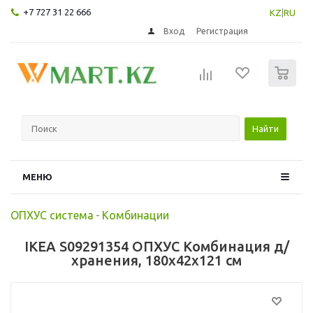
+7 727 31 22 666
KZ
|
RU
Вход
Регистрация
0
Найти
МЕНЮ
ОПХУС система
-
Комбинации
IKEA S09291354 ОПХУС Комбинация д/
хранения, 180x42x121 см