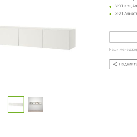
УЮТ в тц А
УЮТ Алмат
Наши менеджер
Поделит