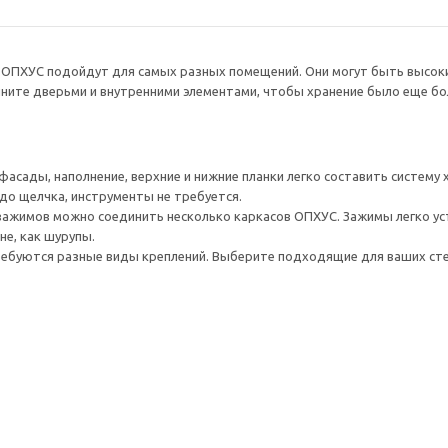
 ОПХУС подойдут для самых разных помещений. Они могут быть высоким
ните дверьми и внутренними элементами, чтобы хранение было еще бо
асады, наполнение, верхние и нижние планки легко составить систему 
до щелчка, инструменты не требуется.
жимов можно соединить несколько каркасов ОПХУС. Зажимы легко уста
не, как шурупы.
ребуются разные виды креплений. Выберите подходящие для ваших стен 