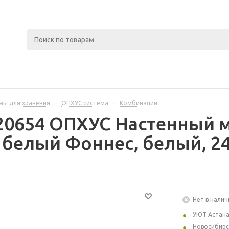
мы для хранения
-
ОПХУС система
-
Комбинации
20654 ОПХУС Настенный 
 белый Фоннес, белый, 2
Нет в налич
УЮТ Астан
Новосибирс