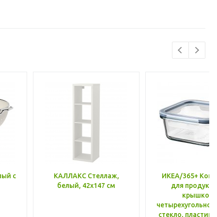
лый с
КАЛЛАКС Стеллаж,
ИКЕА/365+ Конт
белый, 42x147 см
для продукто
крышкой,
четырехугольной
стекло, пластик 