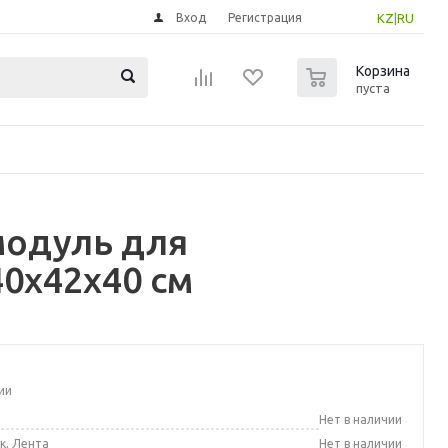
Вход
Регистрация
KZ
|
RU
0
Корзина
пуста
модуль для
40x42x40 см
ии
а
Нет в наличии
к, Лента
Нет в наличии