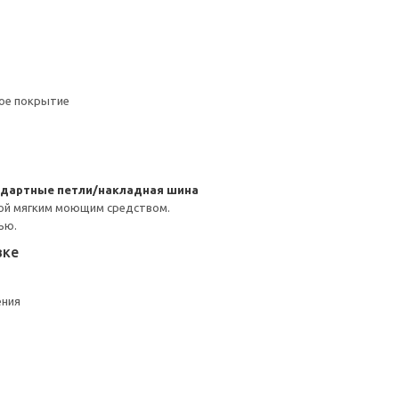
ное покрытие
ндартные петли/накладная шина
ой мягким моющим средством.
ью.
вке
ения