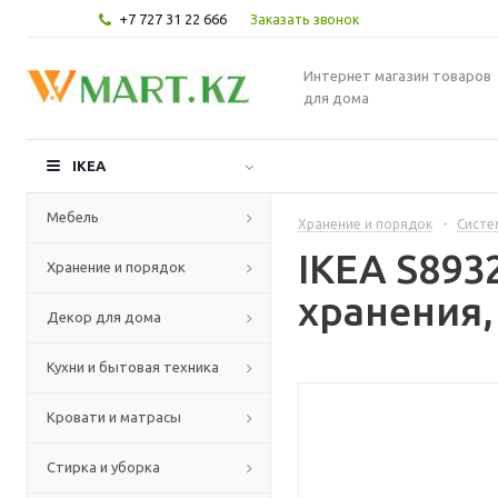
+7 727 31 22 666
Заказать звонок
Интернет магазин товаров
для дома
IKEA
Мебель
Хранение и порядок
-
Систе
IKEA S893
Хранение и порядок
хранения,
Декор для дома
Кухни и бытовая техника
Кровати и матрасы
Стирка и уборка