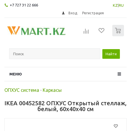
+7 727 31 22 666
KZ
|
RU
Вход
Регистрация
0
Найти
МЕНЮ
ОПХУС система
-
Каркасы
IKEA 00452582 ОПХУС Открытый стеллаж,
белый, 60x40x40 см