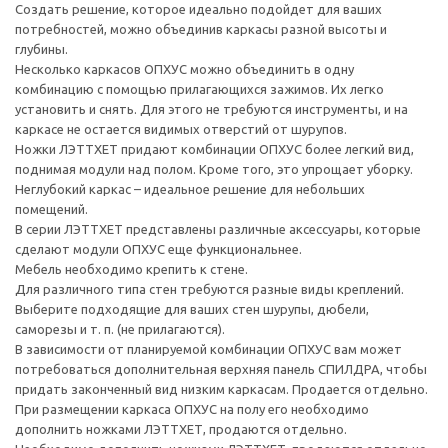
Создать решение, которое идеально подойдет для ваших
потребностей, можно объединив каркасы разной высоты и
глубины.
Несколько каркасов ОПХУС можно объединить в одну
комбинацию с помощью прилагающихся зажимов. Их легко
установить и снять. Для этого не требуются инструменты, и на
каркасе не остается видимых отверстий от шурупов.
Ножки ЛЭТТХЕТ придают комбинации ОПХУС более легкий вид,
поднимая модули над полом. Кроме того, это упрощает уборку.
Неглубокий каркас – идеальное решение для небольших
помещений.
В серии ЛЭТТХЕТ представлены различные аксессуары, которые
сделают модули ОПХУС еще функциональнее.
Мебель необходимо крепить к стене.
Для различного типа стен требуются разные виды креплений.
Выберите подходящие для ваших стен шурупы, дюбели,
саморезы и т. п. (не прилагаются).
В зависимости от планируемой комбинации ОПХУС вам может
потребоваться дополнительная верхняя панель СПИЛДРА, чтобы
придать законченный вид низким каркасам. Продается отдельно.
При размещении каркаса ОПХУС на полу его необходимо
дополнить ножками ЛЭТТХЕТ, продаются отдельно.