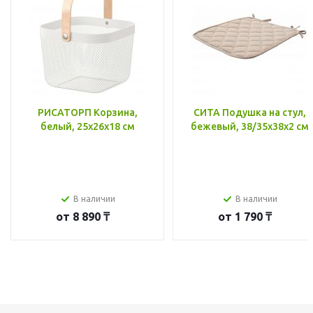
РИСАТОРП Корзина,
СИТА Подушка на стул,
белый, 25x26x18 см
бежевый, 38/35x38x2 см
В наличии
В наличии
от
8 890 ₸
от
1 790 ₸