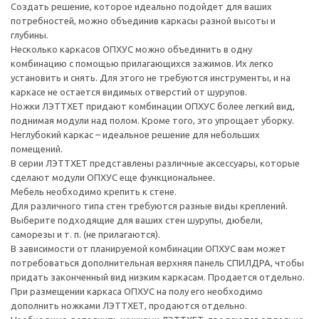
Создать решение, которое идеально подойдет для ваших
потребностей, можно объединив каркасы разной высоты и
глубины.
Несколько каркасов ОПХУС можно объединить в одну
комбинацию с помощью прилагающихся зажимов. Их легко
установить и снять. Для этого не требуются инструменты, и на
каркасе не остается видимых отверстий от шурупов.
Ножки ЛЭТТХЕТ придают комбинации ОПХУС более легкий вид,
поднимая модули над полом. Кроме того, это упрощает уборку.
Неглубокий каркас – идеальное решение для небольших
помещений.
В серии ЛЭТТХЕТ представлены различные аксессуары, которые
сделают модули ОПХУС еще функциональнее.
Мебель необходимо крепить к стене.
Для различного типа стен требуются разные виды креплений.
Выберите подходящие для ваших стен шурупы, дюбели,
саморезы и т. п. (не прилагаются).
В зависимости от планируемой комбинации ОПХУС вам может
потребоваться дополнительная верхняя панель СПИЛДРА, чтобы
придать законченный вид низким каркасам. Продается отдельно.
При размещении каркаса ОПХУС на полу его необходимо
дополнить ножками ЛЭТТХЕТ, продаются отдельно.