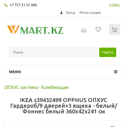
+7 727 31 22 666
KZ
|
RU
Вход
Регистрация
0
Найти
МЕНЮ
ОПХУС система
-
Комбинации
IKEA s39432499 OPPHUS ОПХУС
Гардероб/9 дверей+3 ящика - белый/
Фоннес белый 360x42x241 см