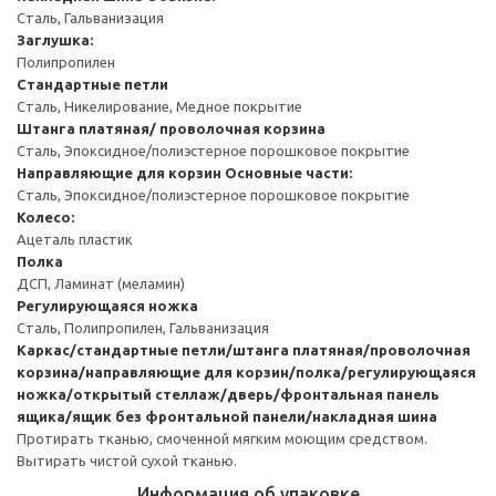
Сталь, Гальванизация
Заглушка:
Полипропилен
Стандартные петли
Сталь, Никелирование, Медное покрытие
Штанга платяная/ проволочная корзина
Сталь, Эпоксидное/полиэстерное порошковое покрытие
Направляющие для корзин
Основные части:
Сталь, Эпоксидное/полиэстерное порошковое покрытие
Колесо:
Ацеталь пластик
Полка
ДСП, Ламинат (меламин)
Регулирующаяся ножка
Сталь, Полипропилен, Гальванизация
Каркас/стандартные петли/штанга платяная/проволочная
корзина/направляющие для корзин/полка/регулирующаяся
ножка/открытый стеллаж/дверь/фронтальная панель
ящика/ящик без фронтальной панели/накладная шина
Протирать тканью, смоченной мягким моющим средством.
Вытирать чистой сухой тканью.
Информация об упаковке