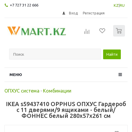
+7 727 31 22 666
KZ
|
RU
Вход
Регистрация
0
Найти
МЕНЮ
ОПХУС система
-
Комбинации
IKEA s59437410 OPPHUS ОПХУС Гардероб
с 11 дверями/9 ящиками - белый/
ФОННЕС белый 280x57x261 см