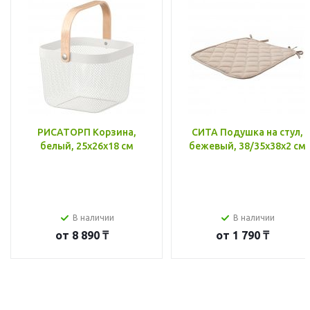
РИСАТОРП Корзина,
СИТА Подушка на стул,
белый, 25x26x18 см
бежевый, 38/35x38x2 см
В наличии
В наличии
от
8 890 ₸
от
1 790 ₸