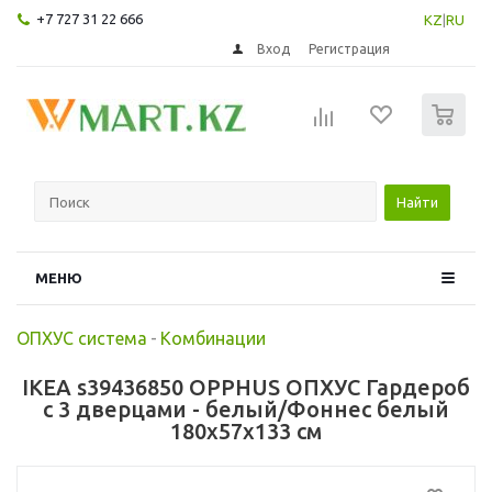
+7 727 31 22 666
KZ
|
RU
Вход
Регистрация
0
Найти
МЕНЮ
ОПХУС система
-
Комбинации
IKEA s39436850 OPPHUS ОПХУС Гардероб
с 3 дверцами - белый/Фоннес белый
180x57x133 см