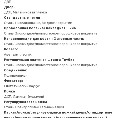
ДВП
Дверь
ДСП, Меламиновая пленка
Стандартные петли
Сталь, Никелирование, Медное покрытие
Проволочная корзина/ накладная шина
Сталь, Эпоксидное/полиэстерное порошковое покрытие
Направляющие для корзин
Основные части:
Сталь, Эпоксидное/полиэстерное порошковое покрытие
Колесо:
Ацеталь пластик
Регулируемая платяная штанга
Трубка:
Сталь, Эпоксидное/полиэстерное порошковое покрытие
Соединение:
Полипропилен
Фиксатор:
Синтетический каучук
Полка
ДСП, Ламинат (меламин)
Регулирующаяся ножка
Сталь, Полипропилен, Гальванизация
Каркас/полка/регулирующаяся ножка/дверь/стандартные
петли/проволочная корзина/направляющие для корзин/