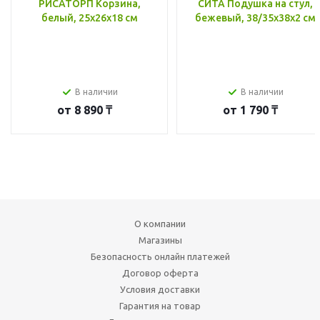
РИСАТОРП Корзина,
СИТА Подушка на стул,
белый, 25x26x18 см
бежевый, 38/35x38x2 см
В наличии
В наличии
от
8 890 ₸
от
1 790 ₸
О компании
Магазины
Безопасность онлайн платежей
Договор оферта
Условия доставки
Гарантия на товар