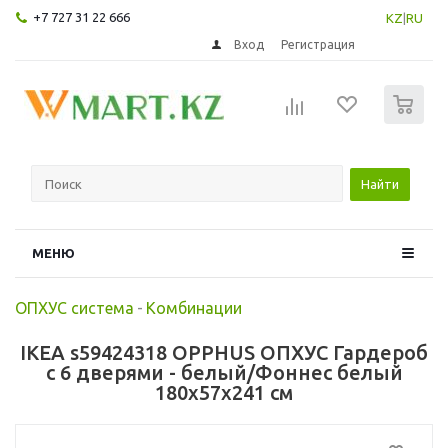
+7 727 31 22 666
KZ
|
RU
Вход
Регистрация
0
Найти
МЕНЮ
ОПХУС система
-
Комбинации
IKEA s59424318 OPPHUS ОПХУС Гардероб
с 6 дверями - белый/Фоннес белый
180x57x241 см